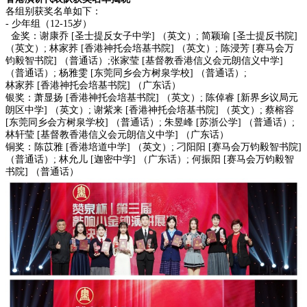
各组别获奖名单如下：
- 少年组（12-15岁）
金奖：谢康乔 [圣士提反女子中学] （英文）; 简颖瑜 [圣士提反书院]
（英文）; 林家荞 [香港神托会培基书院] （英文）; 陈浸芳 [赛马会万
钧毅智书院] （普通话）;张家莹 [基督教香港信义会元朗信义中学]
（普通话）; 杨雅雯 [东莞同乡会方树泉学校] （普通话）;
林家荞 [香港神托会培基书院] （广东话）
银奖：萧显扬 [香港神托会培基书院] （英文）; 陈倬睿 [新界乡议局元
朗区中学] （英文）; 谢紫来 [香港神托会培基书院] （英文）; 蔡榕容
[东莞同乡会方树泉学校] （普通话）; 朱昱峰 [苏浙公学] （普通话）;
林轩莹 [基督教香港信义会元朗信义中学] （广东话）
铜奖：陈苡雅 [香港培道中学] （英文）; 刁阳阳 [赛马会万钧毅智书院]
（普通话）; 林允儿 [迦密中学] （广东话）; 何振阳 [赛马会万钧毅智
书院] （普通话）