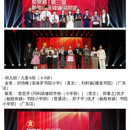
- 幼儿组 / 儿童A组（ 6-8岁）
金奖：邱培峰 [圣保罗书院小学] （英文）; 刘籽扬[播道书院] （广东
话）
银奖： 曾思齐 [玛利诺修院学校（小学部）] （英文）; 郑量之[优才
（杨殷有娣）书院小学部] （普通话）; 郑子芊 [优才（杨殷有娣）书院
小学部] （广东话）