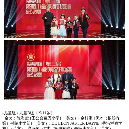
-儿童组 / 儿童B组（ 9-11岁）
金奖：陈海萤 [圣公会蒙恩小学] （英文）; 余梓淇 [优才（杨殷有
娣）书院小学部] （英文）; DE LEON JASTER DAYNE [香港潮商学
校] （英文）; 梁诗敏 [优才（杨殷有娣）书院小学部] （英文）;