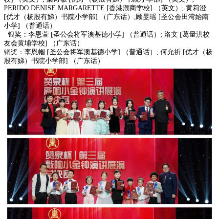
PERIDO DENISE MARGARETTE [香港潮商学校] （英文）; 黄莉澄
[优才（杨殷有娣）书院小学部] （广东话）;顾旻瑶 [圣公会田湾始南
小学] （普通话）
银奖：李恩萱 [圣公会将军澳基德小学] （普通话）; 洛文 [葛量洪校
友会黄埔学校] （广东话）
铜奖：李恩帼 [圣公会将军澳基德小学] （普通话）; 何允祈 [优才（杨
殷有娣）书院小学部] （广东话）