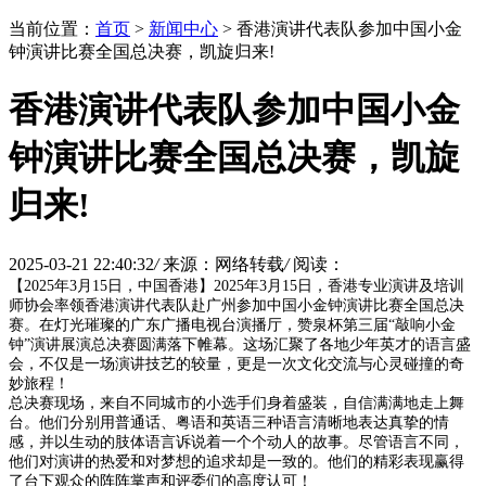
当前位置：
首页
>
新闻中心
> 香港演讲代表队参加中国小金
钟演讲比赛全国总决赛，凯旋归来!
香港演讲代表队参加中国小金
钟演讲比赛全国总决赛，凯旋
归来!
2025-03-21 22:40:32
/
来源：网络转载
/
阅读：
【2025年3月15日，中国香港】2025年3月15日，香港专业演讲及培训
师协会率领香港演讲代表队赴广州参加中国小金钟演讲比赛全国总决
赛。在灯光璀璨的广东广播电视台演播厅，赞泉杯第三届“敲响小金
钟”演讲展演总决赛圆满落下帷幕。这场汇聚了各地少年英才的语言盛
会，不仅是一场演讲技艺的较量，更是一次文化交流与心灵碰撞的奇
妙旅程！
总决赛现场，来自不同城市的小选手们身着盛装，自信满满地走上舞
台。他们分别用普通话、粤语和英语三种语言清晰地表达真挚的情
感，并以生动的肢体语言诉说着一个个动人的故事。尽管语言不同，
他们对演讲的热爱和对梦想的追求却是一致的。他们的精彩表现赢得
了台下观众的阵阵掌声和评委们的高度认可！