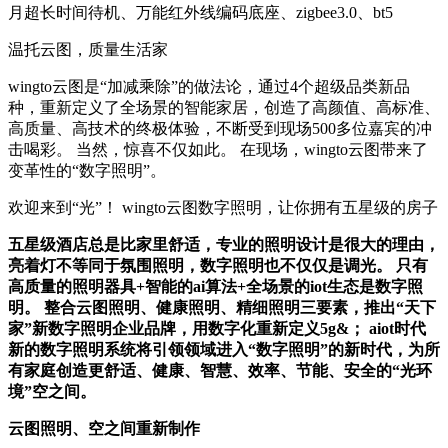
月超长时间待机、万能红外线编码底座、zigbee3.0、bt5
温托云图，质量生活家
wingto云图是“加减乘除”的做法论，通过4个超级品类新品
种，重新定义了全场景的智能家居，创造了高颜值、高标准、
高质量、高技术的终极体验，不断受到现场500多位嘉宾的冲
击喝彩。 当然，惊喜不仅如此。 在现场，wingto云图带来了
变革性的“数字照明”。
欢迎来到“光”！ wingto云图数字照明，让你拥有五星级的房子
五星级酒店总是比家里舒适，专业的照明设计是很大的理由，
亮着灯不等同于氛围照明，数字照明也不仅仅是调光。 只有
高质量的照明器具+智能的ai算法+全场景的iot生态是数字照
明。 整合云图照明、健康照明、精细照明三要素，推出“天下
家”新数字照明企业品牌，用数字化重新定义5g&； aiot时代
新的数字照明系统将引领领域进入“数字照明”的新时代，为所
有家庭创造更舒适、健康、智慧、效率、节能、安全的“光环
境”空之间。
云图照明、空之间重新制作