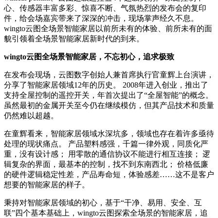
心、传感器丰富多彩、惊喜不断、气氛热烈的发布会的复印
件，给会场嘉宾带来了深深的冲击，现场掌声经久不息。
wingto云图全场景智能家居以前所未有的体验、前所未有的面
貌引领着全场景智能家居新时代的到来。
wingto云图全场景智能家居，不忘初心，追求极致
在发布会现场，云图数字创始人兼首席执行官童辉上台演讲，
分享了智能家居领域12年的历史。 2008年进入创业，推出了
支持全屋控制的遥控开关，年首次提出了“全屋智能”的概念。
虽然最初的金属开关至今仍在继续模仿，但其产品技术和质量
仍然难以超越。
在童辉看来，智能家居领域水深坑多，领域也存在着许多亟待
处理的现状痛点。 产品塑料感强，千篇一律外观，同质化严
重，没有设计感； 用零散的通信协议不能进行相互连接； 逻
辑复杂的界面，最基本的控制，找不到东南西北； 价格低廉
的硬件逻辑稳定性差，产品寿命短，体验感差……这不是客户
想要的智能家居的样子。
秉持对智能家居领域的初心，基于“干净、易用、安全、互
联”四个基本基础上，wingto云图探索全场景的智能家居，追