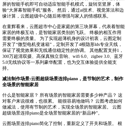
屏的智能手机即可自动适应智能手机模式，旋转至竖屏，体
验“大屏幕智能手机”服务。 然后，通过ai技术、视觉算法和边
缘计算，云图超级中心随后将增强与家人的情感联系。
在童辉看来，云图超市中心是家庭的第三块屏幕，代表着智能
家居的终极互动，是智能家居类别的飞跃。 终极的相互作用
需要终极的质量。 为了实现超薄机身的设计初衷，云图定制
开发了“微型电机变速箱”，定制开发了4根隐形lds专业天线，
保证了视觉效果和无线通信稳定性的协调。 其他配置支持1，
300万超清双摄、高保真独立音响、wifi 6.0、zigbee 3.0、蓝牙
5.0无线协议等一系列豪华配置，也为交互体验提供全能支
持。
减法制作场景:云图超级场景连排piano，是节制的艺术，制作
全场景的智能家居
什么是智能家居？ 所有场景的智能家居需要多少种产品？ 这
对客户来说很难，也很累。 能很容易地做吗？ 云图考虑如何
做减法，使用有节制的艺术，实现全场景的智能家居。 云图
超级场景连排piano是全场景智能家居的“新品种”。
云图场景连排piano简化了控制，重新定义了开关和场景。 根