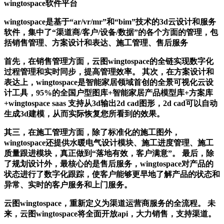
wingtospace软件平台
wingtospace是基于“ar/vr/mr”和“bim”技术的3d云设计和服务
软件，集中了“渠道商/客户/设备/数据”的各个方面的管理，包
括销售管理、方案设计和表达、施工管理、售后服务
首先，在销售管理方面，云图wingtospace的全链实现数字化
过程管理和实时同步，提高管理效率。 其次，在方案设计和
表达上，wingtospace是智能家居领域首创的全景可视化云设
计工具，95%的全国户型图库+智能家居产品模型库+方案库
+wingtospace saas 支持从3d输出2d cad图形，2d cad可以自动
生成3d建模，从而实际恢复您所看到的效果。
其三，在施工管理方面，除了标准化的施工图外，
wingtospace还提供水暖电气设计模块、施工进度管理、施工
质量跟进模块，真正做到“落地有效，客户满意”。 最后，除
了规划设计外，最核心的是售后服务，wingtospace对产品的
状态进行了数字化跟踪，使客户能够更早地了解产品的状态和
异常、实时的客户服务和上门服务。
云图wingtospace，重新定义为渠道运营商服务的全流程。 未
来，云图wingtospace将全面开放api，大力销售，支持渠道。