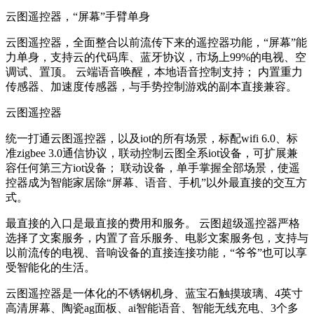
云图遥控器，“屏幕”手臂单身
云图遥控器，全面整合以前流传下来的遥控器功能，“屏幕”能
力单身，支持云的代码库、蓝牙协议，市场上99%的电视、空
调试、置顶。 云端语音唤醒，本地语音控制支持； 内置重力
传感器、加速度传感器，与手势控制游戏的副本直接兼容。
云图遥控器
统一打通云图遥控器，以及iot的所有场景，标配wifi 6.0、标
准zigbee 3.0通信协议，联动控制云图全系iot设备，可扩展兼
容任何第三方iot设备； 联动设备，单手掌握全部场景，使遥
控器成为智能家居除“屏幕、语音、手机”以外最直接的交互方
式。
最直接的入口是最直接的费用和服务。 云图超级遥控器严格
选择了文案服务，内置了音乐服务、电影文案服务包，支持与
以前流传的电视、音响设备的直接连接功能，“爷爷”也可以享
受智能化的生活。
云图遥控器是一体化的不锈钢机身、蓝宝石触摸玻璃、4英寸
高清屏幕、陶瓷ag面板、ai智能语音、智能无线充电、3个多