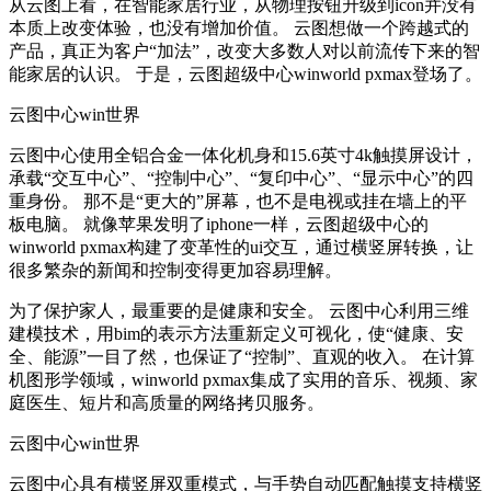
从云图上看，在智能家居行业，从物理按钮升级到icon并没有
本质上改变体验，也没有增加价值。 云图想做一个跨越式的
产品，真正为客户“加法”，改变大多数人对以前流传下来的智
能家居的认识。 于是，云图超级中心winworld pxmax登场了。
云图中心win世界
云图中心使用全铝合金一体化机身和15.6英寸4k触摸屏设计，
承载“交互中心”、“控制中心”、“复印中心”、“显示中心”的四
重身份。 那不是“更大的”屏幕，也不是电视或挂在墙上的平
板电脑。 就像苹果发明了iphone一样，云图超级中心的
winworld pxmax构建了变革性的ui交互，通过横竖屏转换，让
很多繁杂的新闻和控制变得更加容易理解。
为了保护家人，最重要的是健康和安全。 云图中心利用三维
建模技术，用bim的表示方法重新定义可视化，使“健康、安
全、能源”一目了然，也保证了“控制”、直观的收入。 在计算
机图形学领域，winworld pxmax集成了实用的音乐、视频、家
庭医生、短片和高质量的网络拷贝服务。
云图中心win世界
云图中心具有横竖屏双重模式，与手势自动匹配触摸支持横竖