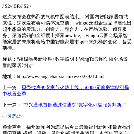
/ S2// BR// S2 /
这次发布会在热烈的气氛中圆满结束。 对国内智能家居领域
来说，这次发布会可谓盛况空前。 wingto云图企业品牌展现出
超乎想象的发现力、创造力、整合力，在产品体验、顾客服
务、渠道营销的全维度上探索new life。 wingto云图全场景智
能家居的未来将会给中国智能家居市场带来怎样的变化，备受
期待。
标题：“超级品类新物种+数字照明！WingTo云图创领全场景
智能家居时代”
地址：http://www.fangcetianxia.cn/xwzx/23921.html
上一篇：
贝壳找房99安家节火热上线，50000元购房津贴引爆
中秋置业季
下一篇：
“中兴通讯首批通过信通院“数字化可靠服务判断””
心灵鸡汤：
免责声明：福州新闻网为您提供今日最新福州新闻和最近福州
新闻直播,权威、准确、及时的福州民生资讯，本篇内容来自