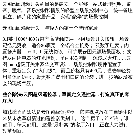
云图mini超级开关的目的是建立一个能够一站式处理照明、窗
帘、暖气、音乐控制和情景的轻型全场景控制中心，统一管理
孤立、碎片化的家居产品，实现“豪华”的场景控制
云图mini超级开关，年轻人的第一个智能家居
3.1英寸800*480分辨率高清触摸屏，4组场景开关按钮，场景
记忆无更改，适合86底壳，全铝合金机身； 双数字硅麦，内
置扬声器； wifi、bt无线协议、可扩展云图无源场景面板； 支
持双向继电器的灯光控制、单向485控制； 沉浸式大灯……云
图mini超级开关集豪华交互设计、场景控制和硬件配置于一
体，重新定义了“入门级”。 而且价格只有499元，瞄准年轻费
用群体的诉求，聚焦客户费用和口碑的分裂，进一步活跃发布
会的现场气氛。
整合除法:云图超级遥控器，重新定义遥控器，打造真正的客
厅入口
加减乘除的除法是云图超级遥控器，它将视点放在了自诞生以
来从未改革创新过的遥控器类别上。 这个房子，谁都有，谁
都用，每天都用。 这是“最朴素”的客厅入口，正在大力进行
改革创新。