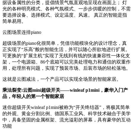
据设备属性的分类，提倡情景气氛直观地呈现在画面上； 灯
光的各种明亮模式、各种气氛模式、一步步供暖的控制，不需
要选择设备、选择模式、设定温度、风速。 真正的智能是指
简单易用。
云图场景连排piano
超级场景的piano化很简单，凭借功能模块化的设计理念，真
正实现了“乐高”般的智能生活，并可以随心所欲地进行扩展。
可更换的“扩展主机”实现了无线到有线的快速兼容性一体化支
架，一个电源箱、86个底箱可以完美处理电力和通信的双重作
用，处理所有问题，实现了预装市场、后装市场的轻松落地。
这就是云图减法，一个产品可以实现全场景的智能家居。
乘法裂变:云图mini超级开关——winleaf p1mini，豪华入门产
品，年轻人的第一个智能家居
迷你超级开关winleaf p1mini被称为“开关终结器”，将极其简单
的外观、黄金分割比例、德国系工业风、科学技术融合于美学
中，具备坚固的金属框架、流光溢彩的屏幕，具有豪华的互动
功能