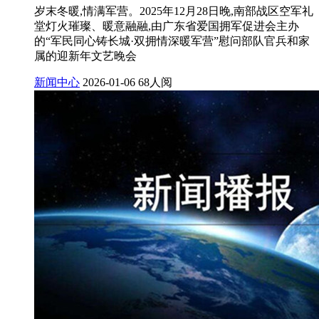
岁末冬暖,情满军营。2025年12月28日晚,南部战区空军礼
堂灯火璀璨、暖意融融,由广东省爱国拥军促进会主办
的“军民同心铸长城·双拥情深暖军营”慰问部队官兵和家
属的迎新年文艺晚会
新闻中心
2026-01-06
68人阅